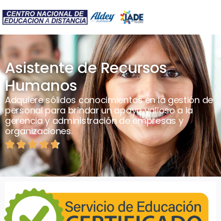
Asistente de Recursos
Humanos
Adquiere sólidos conocimientos en la gestión de
personal para brindar un apoyo valioso a la
gerencia y administración de empresas y
organizaciones.




