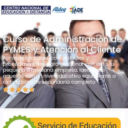
Curso de Administración de
PYMES y Atención al Cliente
Aprende las bases conceptuales y
procedimentales para gestionar con éxito tu
pequeña o mediana empresa. Ideal para
aquellos con un nivel educativo equivalente a
ciclo básico de secundaria completo




