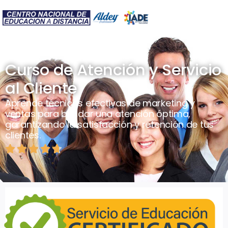
Curso de Atención y Servicio
al Cliente
Aprende técnicas efectivas de marketing y
ventas para brindar una atención óptima,
garantizando la satisfacción y retención de tus
clientes.




