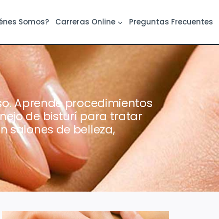
énes Somos?
Carreras Online
Preguntas Frecuentes
urso. Aprende procedimientos
ejo de bisturí para tratar
n salones de belleza,