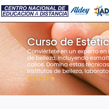
Curso de Estétic
Conviértete en un experto en 
de belleza, incluyendo esmalt
callos. Domina estas técnicas
institutos de belleza, laborato




