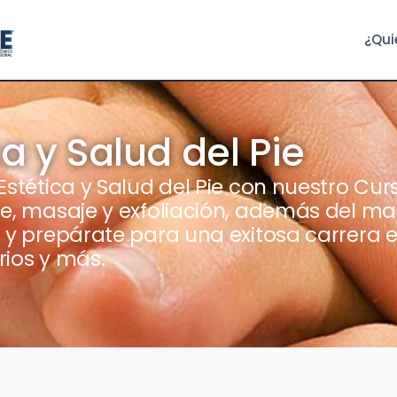
¿Qui
a y Salud del Pie
Estética y Salud del Pie con nuestro C
e, masaje y exfoliación, además del man
 y prepárate para una exitosa carrera e
rios y más.