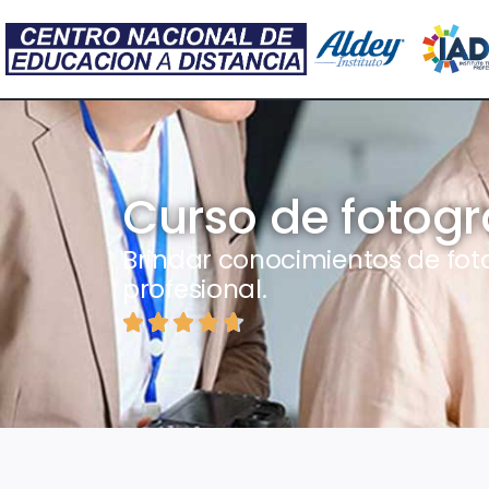
Curso de fotogra
Brindar conocimientos de fo
profesional.




