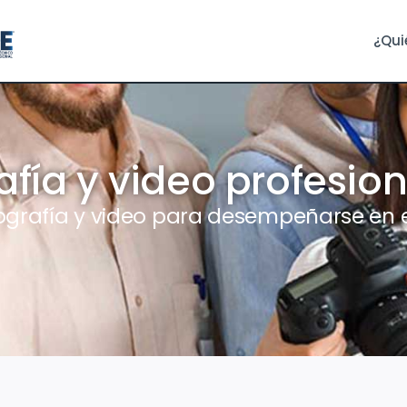
¿Qui
fía y video profesion
tografía y video para desempeñarse en 