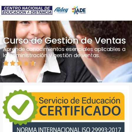
Curso de Gestión de Ventas
Aprende conocimientos esenciales aplicables a
la administración y gestión de ventas.




