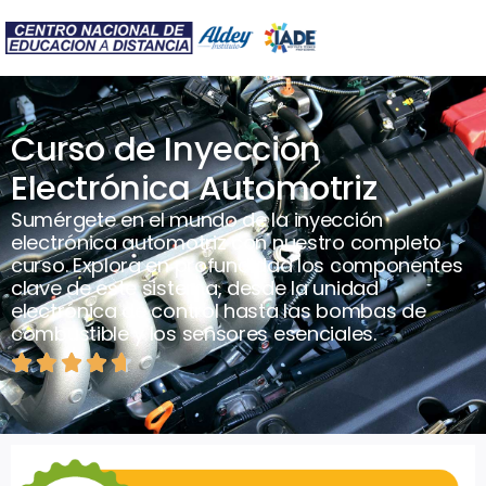
Curso de Inyección
Electrónica Automotriz
Sumérgete en el mundo de la inyección
electrónica automotriz con nuestro completo
curso. Explora en profundidad los componentes
clave de este sistema, desde la unidad
electrónica de control hasta las bombas de
combustible y los sensores esenciales.




