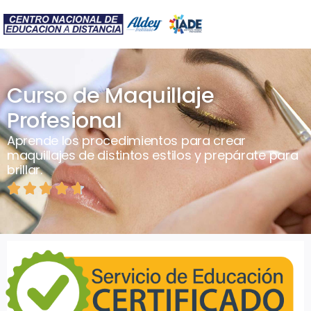
Curso de Maquillaje
Profesional
Aprende los procedimientos para crear
maquillajes de distintos estilos y prepárate para
brillar.




