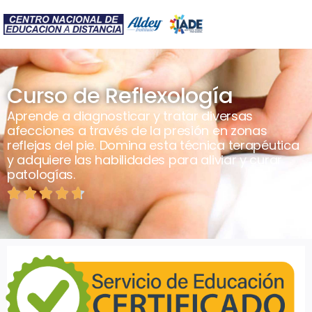
Curso de Reflexología
Aprende a diagnosticar y tratar diversas
afecciones a través de la presión en zonas
reflejas del pie. Domina esta técnica terapéutica
y adquiere las habilidades para aliviar y curar
patologías.




