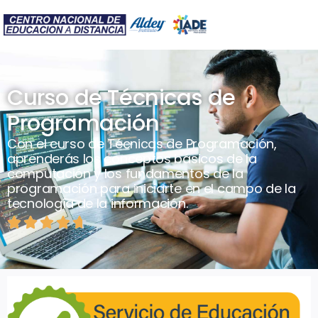
Curso de Técnicas de
Programación
Con el curso de Técnicas de Programación,
aprenderás los conceptos básicos de la
computación y los fundamentos de la
programación para iniciarte en el campo de la
tecnología de la información.




