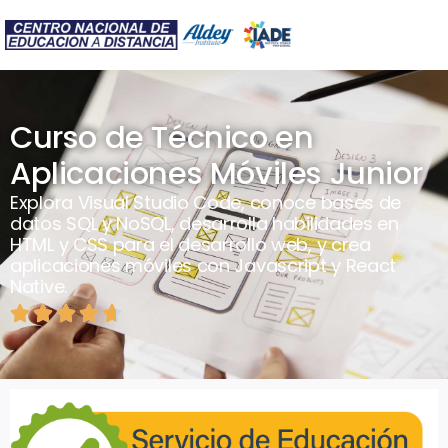
Curso de Técnico en
Aplicaciones Móviles Junior
Explora Visual Studio Code, conoce bases de
datos SQL y NoSQL, desarrolla habilidades en
HTML y CSS para el desarrollo web, y crea
aplicaciones móviles con Javascript y React
Native.




