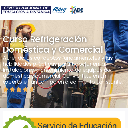
Curso Refrigeración
Doméstica y Comercial
Aprende los conceptos fundamentales y las
habilidades prácticas para trabajar en la
instalación y mantenimiento de equipos de
doméstica y comercial. Conviértete en un
experto en un campo en crecimiento constante.




