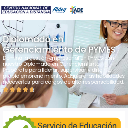
Diplomado en
Gerenciamiento de PYMES
Domina la gestión empresarial en PYMES con
nuestro Diplomado en Gerenciamiento.
Prepárate para liderar, supervisar y dirigir tu
propio emprendimiento. Adquiere las habilidades
necesarias para cargos de alta responsabilidad.




