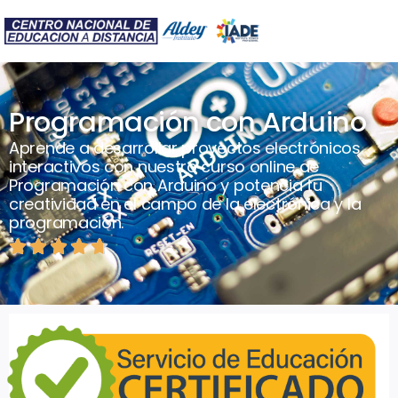
Programación con Arduino
Aprende a desarrollar proyectos electrónicos
interactivos con nuestro curso online de
Programación con Arduino y potencia tu
creatividad en el campo de la electrónica y la
programación.




