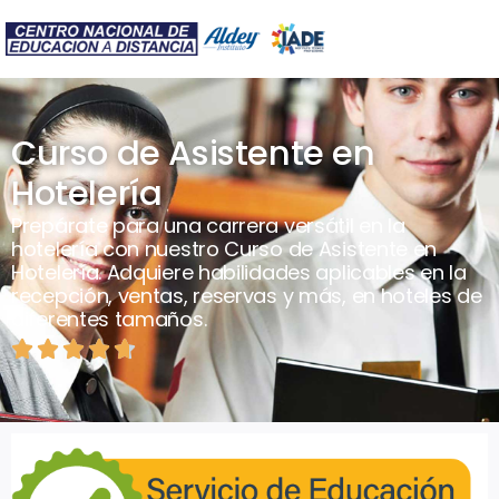
Curso de Asistente en
Hotelería
Prepárate para una carrera versátil en la
hotelería con nuestro Curso de Asistente en
Hotelería. Adquiere habilidades aplicables en la
recepción, ventas, reservas y más, en hoteles de
diferentes tamaños.




