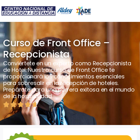
Curso de Front Office –
Recepcionista
Conviértete en un experto como Recepcionista
de Hotel. Nuestro curso de Front Office te
proporcionará los conocimientos esenciales
para sobresalir en la recepción de hoteles.
Prepárate para una carrera exitosa en el mundo
de la hospitalidad.




