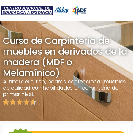
Curso de Carpintería de
muebles en derivados de la
madera (MDF o
Melamínico)
Al final del curso, podrás confeccionar muebles
de calidad con habilidades en carpintería de
primer nivel.




