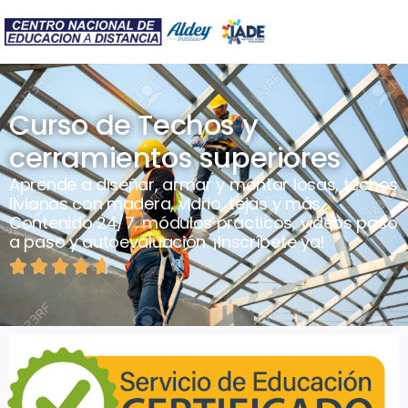
Curso de Techos y
cerramientos superiores
Aprende a diseñar, armar y montar losas, techos
livianos con madera, vidrio, tejas y más.
Contenido 24/7, módulos prácticos, videos paso
a paso y autoevaluación. ¡Inscríbete ya!




