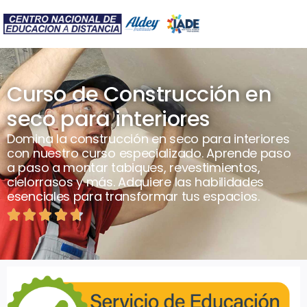
Curso de Construcción en
seco para interiores
Domina la construcción en seco para interiores
con nuestro curso especializado. Aprende paso
a paso a montar tabiques, revestimientos,
cielorrasos y más. Adquiere las habilidades
esenciales para transformar tus espacios.




