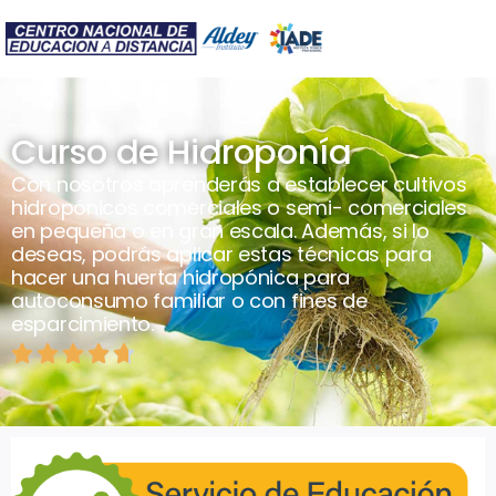
Curso de Hidroponía
Con nosotros aprenderás a establecer cultivos
hidropónicos comerciales o semi- comerciales
en pequeña o en gran escala. Además, si lo
deseas, podrás aplicar estas técnicas para
hacer una huerta hidropónica para
autoconsumo familiar o con fines de
esparcimiento.




