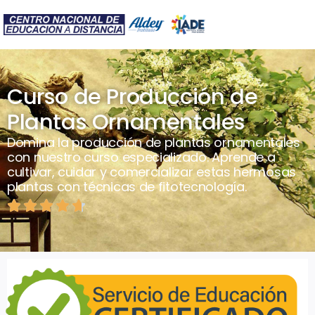
Curso de Producción de
Plantas Ornamentales
Domina la producción de plantas ornamentales
con nuestro curso especializado. Aprende a
cultivar, cuidar y comercializar estas hermosas
plantas con técnicas de fitotecnología.




