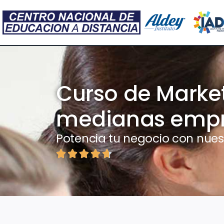
Curso de Market
medianas emp
Potencia tu negocio con nues




