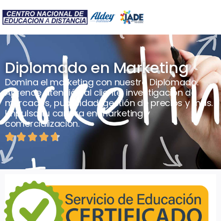
Diplomado en Marketing
Domina el marketing con nuestro Diplomado.
Aprende atención al cliente, investigación de
mercados, publicidad, gestión de precios y más.
Impulsa tu carrera en marketing y
comercialización.




