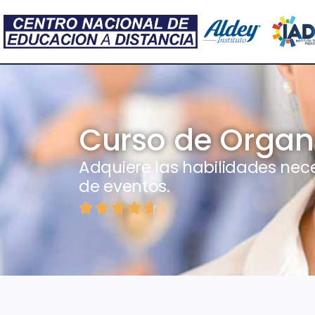
Curso de Organ
Adquiere las habilidades nec
de eventos.




