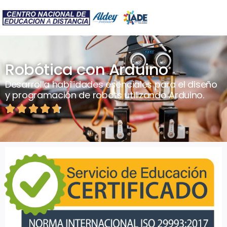
Robótica con Arduino
Desarrolla habilidades esenciales para el diseño
y programación de robots utilizando Arduino.




