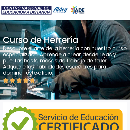
Curso de Herrería
Descubre el arte de la herrería con nuestro curso
especializado. Aprende a crear desde rejas y
puertas hasta mesas de trabajo de taller.
Adquiere las habilidades esenciales para
dominar este oficio.




